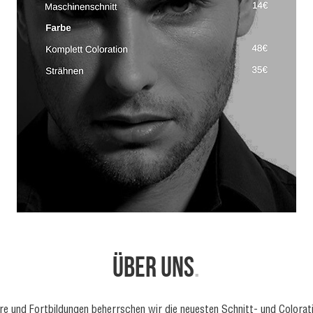
über UNS
.
re und Fortbildungen beherrschen wir die neuesten Schnitt- und Colorat