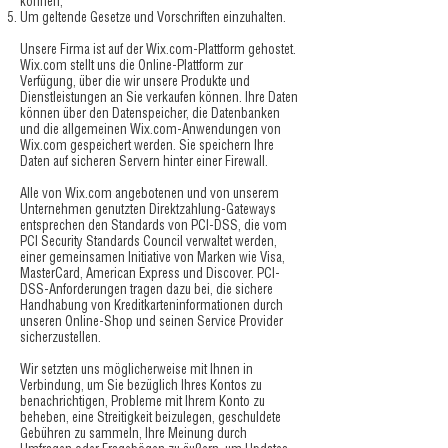
können;
Um geltende Gesetze und Vorschriften einzuhalten.
Unsere Firma ist auf der Wix.com-Plattform gehostet.
Wix.com stellt uns die Online-Plattform zur
Verfügung, über die wir unsere Produkte und
Dienstleistungen an Sie verkaufen können. Ihre Daten
können über den Datenspeicher, die Datenbanken
und die allgemeinen Wix.com-Anwendungen von
Wix.com gespeichert werden. Sie speichern Ihre
Daten auf sicheren Servern hinter einer Firewall.
Alle von Wix.com angebotenen und von unserem
Unternehmen genutzten Direktzahlung-Gateways
entsprechen den Standards von PCI-DSS, die vom
PCI Security Standards Council verwaltet werden,
einer gemeinsamen Initiative von Marken wie Visa,
MasterCard, American Express und Discover. PCI-
DSS-Anforderungen tragen dazu bei, die sichere
Handhabung von Kreditkarteninformationen durch
unseren Online-Shop und seinen Service Provider
sicherzustellen.
Wir setzten uns möglicherweise mit Ihnen in
Verbindung, um Sie bezüglich Ihres Kontos zu
benachrichtigen, Probleme mit Ihrem Konto zu
beheben, eine Streitigkeit beizulegen, geschuldete
Gebühren zu sammeln, Ihre Meinung durch