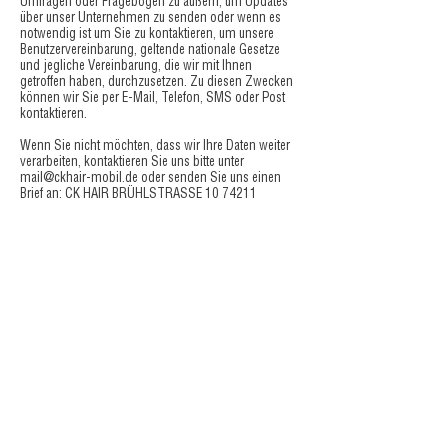
Umfragen oder Fragebögen zu äußern, um Updates
über unser Unternehmen zu senden oder wenn es
notwendig ist um Sie zu kontaktieren, um unsere
Benutzervereinbarung, geltende nationale Gesetze
und jegliche Vereinbarung, die wir mit Ihnen
getroffen haben, durchzusetzen. Zu diesen Zwecken
können wir Sie per E-Mail, Telefon, SMS oder Post
kontaktieren.
Wenn Sie nicht möchten, dass wir Ihre Daten weiter
verarbeiten, kontaktieren Sie uns bitte unter
mail@ckhair-mobil.de
oder senden Sie uns einen
Brief an: CK HAIR BRÜHLSTRASSE
10 74211
LEINGARTEN.
Wir behalten uns das Recht vor, diese
Datenschutzerklärung jederzeit zu ändern, überprüfen
Sie sie daher regelmäßig. Änderungen und
Klarstellungen werden unmittelbar nach ihrer
Veröffentlichung auf der Website wirksam. Wenn wir
wesentliche Änderungen an dieser Richtlinie
vornehmen, werden wir Sie hier über diese
Änderungen in Kenntnis setzten. Somit wissen Sie,
welche Informationen wir erfassen, wie wir sie
verwenden und unter welchen Umständen wir diese
gegebenenfalls verwenden und / oder
veröffentlichen.